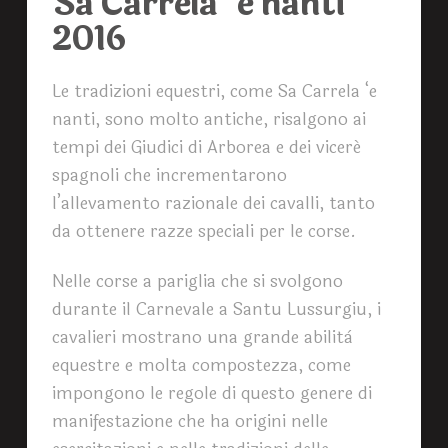
Sa Carrela ‘e nanti
2016
Le tradizioni equestri, come Sa Carrela ‘e
nanti, sono molto antiche, risalgono ai
tempi dei Giudici di Arborea e dei viceré
spagnoli che incrementarono
l’allevamento razionale dei cavalli, tanto
da ottenere razze speciali per le corse.
Nelle corse a pariglia che si svolgono
durante il Carnevale a Santu Lussurgiu, i
cavalieri mostrano una grande abilità
equestre e molta compostezza, come
impongono le regole di questo genere di
manifestazione che ha origini nelle