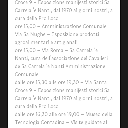
Croce 9 – Esposizione manifesti storici Sa
Carrela ‘e Nanti, dal 1970 ai giorni nostri, a
cura della Pro Loco
ore 15,00 – Amministrazione Comunale
Via Sa Nughe – Esposizione prodotti
agroalimentari e artigianali
ore 15,00 – Via Roma – Sa Carrela ‘e
Nanti, cura dell’associazione dei Cavalieri
de Sa Carrela ‘e Nanti Amministrazione
Comunale
dalle ore 15,30 alle ore 19,30 – Via Santa
Croce 9 – Esposizione manifesti storici Sa
Carrela ‘e Nanti, dal 1970 ai giorni nostri, a
cura della Pro Loco
dalle ore 16,30 alle ore 19,00 – Museo della
Tecnologia Contadina – Visite guidate al