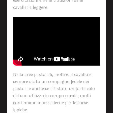
esercitazioni e nelle tradizioni delle
cavallerie leggere.
Nella aree pastorali, inoltre, il cavallo è
sempre stato un compagno fedele dei
pastori e anche se c’è stato un forte calo
del suo utilizzo in campo rurale, molti
continuano a possederne per le corse
ippiche.