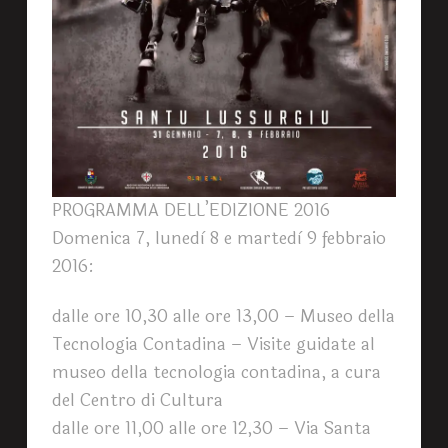
PROGRAMMA DELL’EDIZIONE 2016
Domenica 7, lunedì 8 e martedì 9 febbraio
2016:
dalle ore 10,30 alle ore 13,00 – Museo della
Tecnologia Contadina – Visite guidate al
museo della tecnologia contadina, a cura
del Centro di Cultura
dalle ore 11,00 alle ore 12,30 – Via Santa